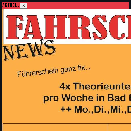
Aktuell
✕