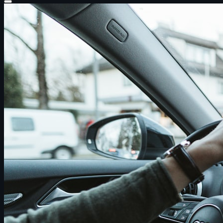
Startseite
Über uns
Leistungen
Führerschein mit 17
Anfahrt
Kooperation
Blog
Kontakt
🎮 Spiele