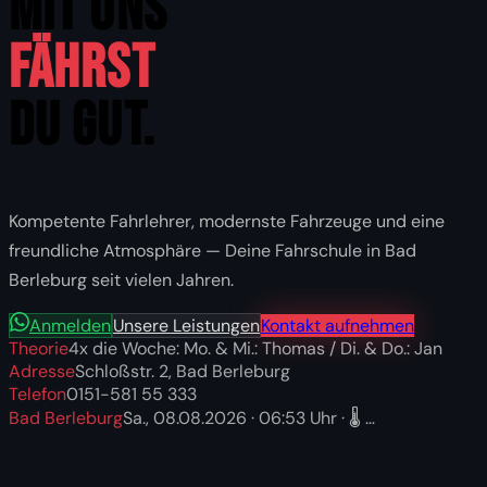
MIT UNS
Fährst
Du GUT.
Kompetente Fahrlehrer, modernste Fahrzeuge und eine
freundliche Atmosphäre — Deine Fahrschule in Bad
Berleburg seit vielen Jahren.
Anmelden
Unsere Leistungen
Kontakt aufnehmen
Theorie
4x die Woche: Mo. & Mi.: Thomas / Di. & Do.: Jan
Adresse
Schloßstr. 2, Bad Berleburg
Telefon
0151-581 55 333
Bad Berleburg
Sa., 08.08.2026
·
06:53
Uhr · 🌡️
…