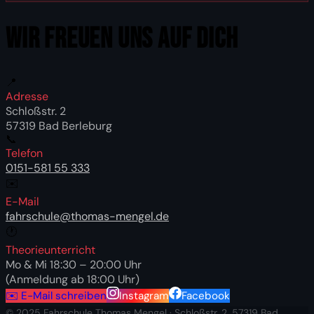
WIR FREUEN UNS AUF Dich
📍
Adresse
Schloßstr. 2
57319 Bad Berleburg
📞
Telefon
0151-581 55 333
✉️
E-Mail
fahrschule@thomas-mengel.de
🕐
Theorieunterricht
Mo & Mi 18:30 – 20:00 Uhr
(Anmeldung ab 18:00 Uhr)
✉️ E-Mail schreiben
Instagram
Facebook
© 2025 Fahrschule Thomas Mengel · Schloßstr. 2, 57319 Bad