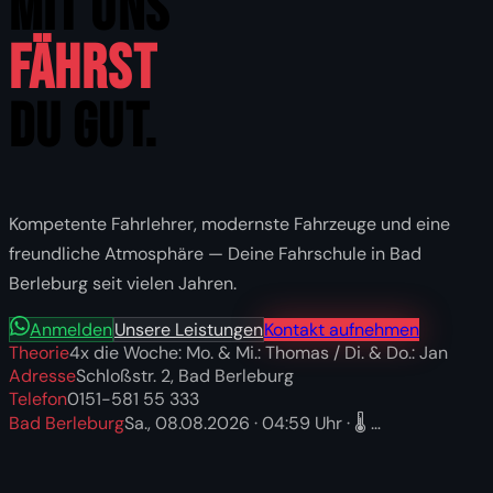
MIT UNS
Fährst
Du GUT.
Kompetente Fahrlehrer, modernste Fahrzeuge und eine
freundliche Atmosphäre — Deine Fahrschule in Bad
Berleburg seit vielen Jahren.
Anmelden
Unsere Leistungen
Kontakt aufnehmen
Theorie
4x die Woche: Mo. & Mi.: Thomas / Di. & Do.: Jan
Adresse
Schloßstr. 2, Bad Berleburg
Telefon
0151-581 55 333
Bad Berleburg
Sa., 08.08.2026
·
04:59
Uhr · 🌡️
…