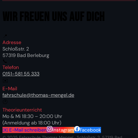
WIR FREUEN UNS AUF Dich
📍
Adresse
Schloßstr. 2
57319 Bad Berleburg
📞
Telefon
0151-581 55 333
✉️
E-Mail
fahrschule@thomas-mengel.de
🕐
Theorieunterricht
Mo & Mi 18:30 – 20:00 Uhr
(Anmeldung ab 18:00 Uhr)
✉️ E-Mail schreiben
Instagram
Facebook
© 2025 Fahrschule Thomas Mengel · Schloßstr. 2, 57319 Bad