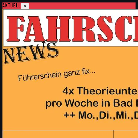
Aktuell
✕