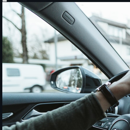
Startseite
Über uns
Leistungen
Führerschein mit 17
Anfahrt
Kooperation
Blog
Kontakt
🎮 Spiele