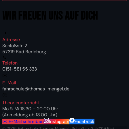
WIR FREUEN UNS AUF Dich
📍
Adresse
Schloßstr. 2
57319 Bad Berleburg
📞
Telefon
0151-581 55 333
✉️
E-Mail
fahrschule@thomas-mengel.de
🕐
Theorieunterricht
Mo & Mi 18:30 – 20:00 Uhr
(Anmeldung ab 18:00 Uhr)
✉️ E-Mail schreiben
Instagram
Facebook
© 2025 Fahrschule Thomas Mengel · Schloßstr. 2, 57319 Bad