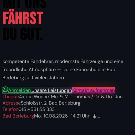
MIT UNS
Fährst
Du GUT.
Kompetente Fahrlehrer, modernste Fahrzeuge und eine
freundliche Atmosphäre — Deine Fahrschule in Bad
Berleburg seit vielen Jahren.
Anmelden
Unsere Leistungen
Kontakt aufnehmen
Theorie
4x die Woche: Mo. & Mi.: Thomas / Di. & Do.: Jan
Adresse
Schloßstr. 2, Bad Berleburg
Telefon
0151-581 55 333
Bad Berleburg
Mo., 10.08.2026
·
14:21
Uhr · 🌡️
…