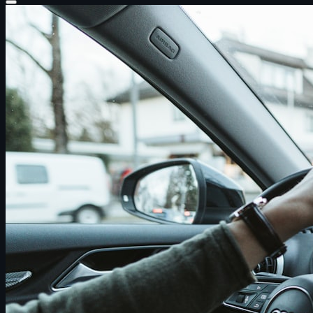
Startseite
Über uns
Leistungen
Führerschein mit 17
Anfahrt
Kooperation
Blog
Kontakt
🎮 Spiele