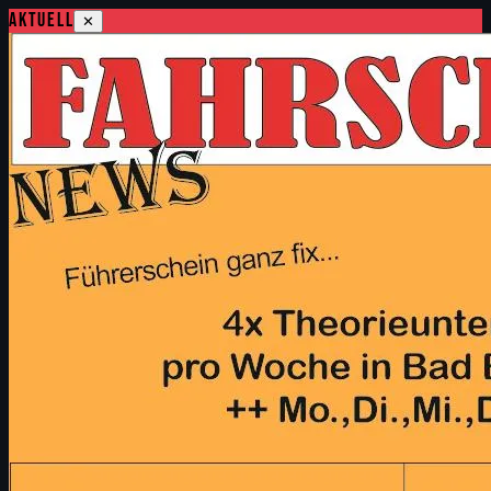
Aktuell
✕