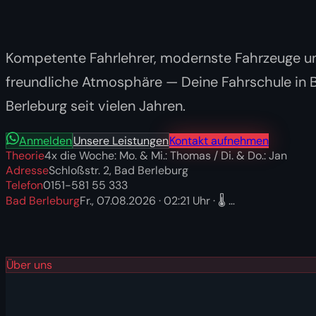
Kompetente Fahrlehrer, modernste Fahrzeuge u
freundliche Atmosphäre — Deine Fahrschule in 
Berleburg seit vielen Jahren.
Anmelden
Unsere Leistungen
Kontakt aufnehmen
Theorie
4x die Woche: Mo. & Mi.: Thomas / Di. & Do.: Jan
Adresse
Schloßstr. 2, Bad Berleburg
Telefon
0151-581 55 333
Bad Berleburg
Fr., 07.08.2026
·
02:21
Uhr · 🌡️
…
Über uns